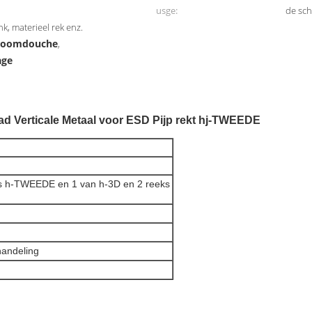
usge:
de sch
nk, materieel rek enz.
hroomdouche
,
age
ad Verticale Metaal voor ESD Pijp rekt hj-TWEEDE
 h-TWEEDE en 1 van h-3D en 2 reeks
andeling