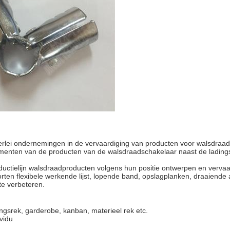
erlei ondernemingen in de vervaardiging van producten voor walsdraadver
umenten van de producten van de walsdraadschakelaar naast de ladings
uctielijn walsdraadproducten volgens hun positie ontwerpen en verv
orten flexibele werkende lijst, lopende band, opslagplanken, draaiende 
te verbeteren.
ingsrek, garderobe, kanban, materieel rek etc.
vidu