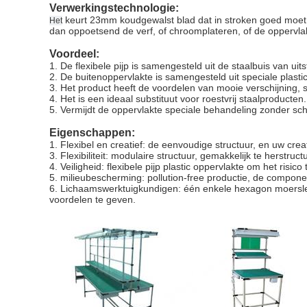
Verwerkingstechnologie:
keurt 23mm koudgewalst blad dat in stroken goed moet
Het
dan oppoetsend de verf, of chroomplateren, of de oppervl
Voordeel:
1. De flexibele pijp is samengesteld uit de staalbuis van ui
2.
De buitenoppervlakte is samengesteld uit speciale plast
3.
Het product heeft de voordelen van mooie verschijning, sl
4.
Het is een ideaal substituut voor roestvrij staalproducten.
5. Vermijdt de oppervlakte speciale behandeling zonder s
Eigenschappen:
1. Flexibel en creatief: de eenvoudige structuur, en uw crea
3. Flexibiliteit: modulaire structuur, gemakkelijk te herstru
4. Veiligheid: flexibele pijp plastic oppervlakte om het ris
5. milieubescherming: pollution-free productie, de compone
6. Lichaamswerktuigkundigen: één enkele hexagon moersleut
voordelen te geven.