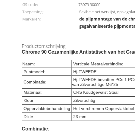
GS-code:
73079 90000
Toepassing::
flexibele het werklijst, opslagpla
de pijpmontage van de c
Markeren:
gegalvaniseerde pijpmont
Productomschrijving
Chrome 90 Gezamenlijke Antistatisch van het Gra
Naam:
Verticale Metaalverbinding
Puntmodel:
Hj-TWEEDE
Hj-TWEEDE bevatten PCs 1 PCs
Combinatie:
van Zilverachtige M6*25
Materiaal:
CRS Koudgewalst Staal
Kleur:
Zilverachtig
Oppervlaktebehandeling:
Het verchromen Oppervlaktebeh
Dikte:
23 mm
Combinatie: