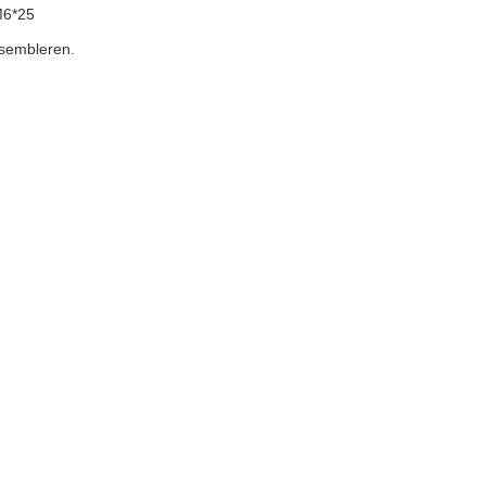
M6*25
ssembleren.