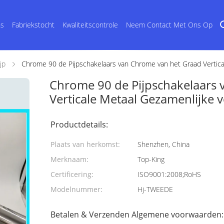
ns
Fabriekstocht
Kwaliteitscontrole
Neem Contact Met Ons Op
jp
Chrome 90 de Pijpschakelaars van Chrome van het Graad Vertica
Chrome 90 de Pijpschakelaars
Verticale Metaal Gezamenlijke 
Productdetails:
Plaats van herkomst:
Shenzhen, China
Merknaam:
Top-King
Certificering:
ISO9001:2008;RoHS
Modelnummer:
Hj-TWEEDE
Betalen & Verzenden Algemene voorwaarden: