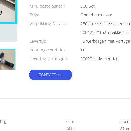
Min. bestelaantal:
500 Set
Prijs:
Onderhandelbaar
Verpakking Details:
250 stukken die samen in e
300*250*152 inpakken m
Levertijd:
15 werkdagen met Portugal 
Betalingscondities:
TT
Levering vermogen:
10000 stuks per dag
CONTACT NU
ding
kleur:
zilver
Dikte:
23 m