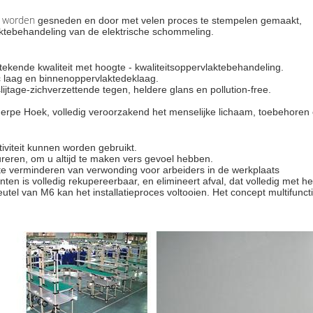
worden
gesneden en door met velen proces te stempelen gemaakt,
aktebehandeling van de elektrische schommeling.
tstekende kwaliteit met hoogte - kwaliteitsoppervlaktebehandeling.
ic laag en binnenoppervlaktedeklaag.
ijtage-zichverzettende tegen, heldere glans en pollution-free.
cherpe Hoek, volledig veroorzakend het menselijke lichaam, toebehore
tiviteit kunnen worden gebruikt.
ctureren, om u altijd te maken vers gevoel hebben.
ico te verminderen van verwonding voor arbeiders in de werkplaats
nten is volledig rekupereerbaar, en elimineert afval, dat volledig met 
el van M6 kan het installatieproces voltooien. Het concept multifunct