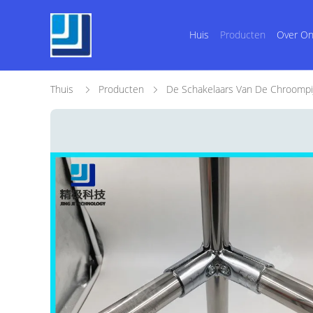
Huis
Producten
Over O
Thuis
Producten
De Schakelaars Van De Chroompi