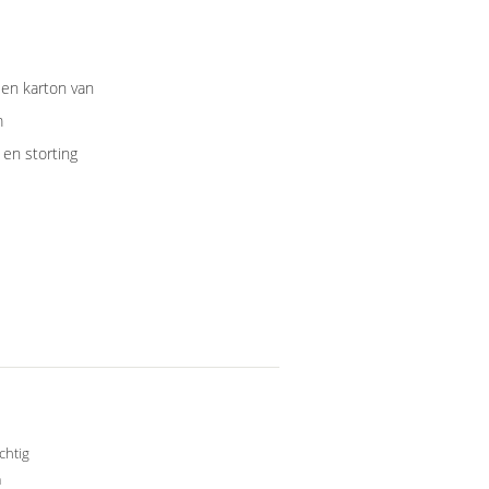
en karton van
m
en storting
achtig
m