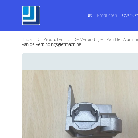
Huis
Producten
Over O
Thuis
Producten
De Verbindingen Van Het Alumini
van de verbindingsgietmachine