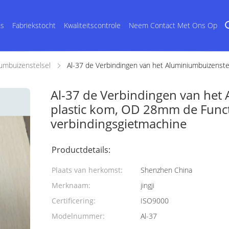
ns
Fabriekstocht
Kwaliteitscontrole
Neem Contact Met Ons Op
umbuizenstelsel
Al-37 de Verbindingen van het Aluminiumbuizenste
Al-37 de Verbindingen van het
plastic kom, OD 28mm de Functi
verbindingsgietmachine
Productdetails:
Plaats van herkomst:
Shenzhen China
Merknaam:
jingji
Certificering:
ISO9000
Modelnummer:
Al-37