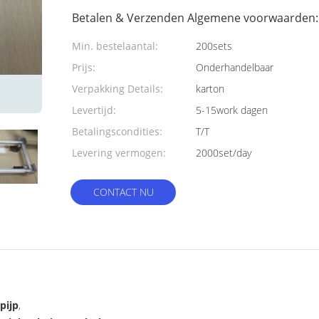
Betalen & Verzenden Algemene voorwaarden:
Min. bestelaantal:
200sets
Prijs:
Onderhandelbaar
Verpakking Details:
karton
Levertijd:
5-15work dagen
Betalingscondities:
T/T
Levering vermogen:
2000set/day
CONTACT NU
pijp
,