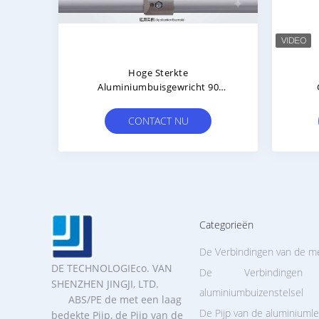
Hoge Sterkte
Het 
n Met
Aluminiumbuisgewricht 90
Van 
lak
Graden Ellebogenconnector Met
k,
Behulp Van Giettechnologie
Verb
CONTACT NU
En
Categorieën
De Verbindingen van de me
DE TECHNOLOGIEco. VAN
De Verbindinge
SHENZHEN JINGJI, LTD.
aluminiumbuizenstelsel
ABS/PE de met een laag
De Pijp van de aluminiumle
bedekte Pijp, de Pijp van de