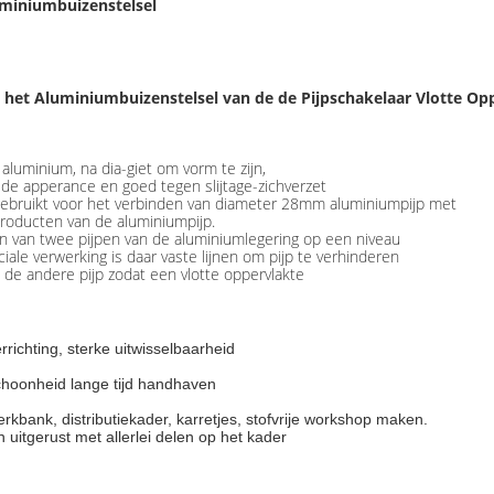
uminiumbuizenstelsel
 het Aluminiumbuizenstelsel van de de Pijpschakelaar Vlotte Op
luminium, na dia-giet om vorm te zijn,
e apperance en goed tegen slijtage-zichverzet
gebruikt voor het verbinden van diameter 28mm aluminiumpijp met
producten van de aluminiumpijp.
en van twee pijpen van de aluminiumlegering op een niveau
ale verwerking is daar vaste lijnen om pijp te verhinderen
ot de andere pijp zodat een vlotte oppervlakte
richting, sterke uitwisselbaarheid
choonheid lange tijd handhaven
kbank, distributiekader, karretjes, stofvrije workshop maken.
 uitgerust met allerlei delen op het kader