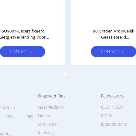
Het Aluminiumbuizenstelsel
Van Het Het
Het Pakhuisrek Verbindt Al-
Aluminiumbuizenstelsel Va
82 Vrouwelijke
Vezelkabel De
indingsiso9001 Goedkeuring
Verbindingenmatrijs - Gegot
CONTACT NU
CONTACT NU
81 Zandstralen
Oppervlaktebehandelin
Ongeveer Ons
Fabrieksreis
Geschiedenis
OEM / ODM
taalpijp
Dienst
R & D
n van het
Ons Team
lopende band
Inleiding
gering