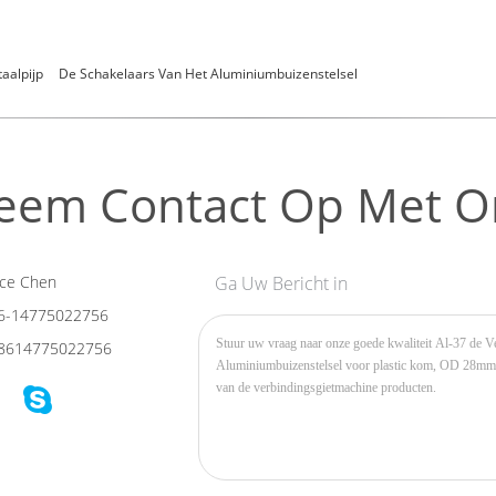
aalpijp
De Schakelaars Van Het Aluminiumbuizenstelsel
eem Contact Op Met O
ce Chen
Ga Uw Bericht in
6-14775022756
8614775022756