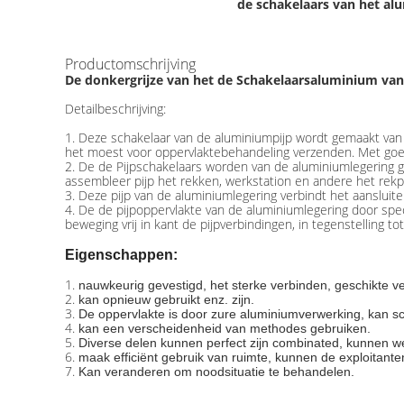
de schakelaars van het al
Productomschrijving
De donkergrijze van het de Schakelaarsaluminium van
Detailbeschrijving:
1. Deze schakelaar van de aluminiumpijp wordt gemaakt van a
het moest voor oppervlaktebehandeling verzenden. Met goed
2. De de Pijpschakelaars worden van de aluminiumlegering 
assembleer pijp het rekken, werkstation en andere het rek
3. Deze pijp van de aluminiumlegering verbindt het aansluit
4. De de pijpoppervlakte van de aluminiumlegering door speci
beweging vrij in kant de pijpverbindingen, in tegenstelling t
Eigenschappen:
1.
nauwkeurig gevestigd, het sterke verbinden, geschikte ver
2.
kan opnieuw gebruikt enz. zijn.
3.
De oppervlakte is door zure aluminiumverwerking, kan s
4.
kan een verscheidenheid van methodes gebruiken.
5.
Diverse delen kunnen perfect zijn combinated, kunnen wer
6.
maak efficiënt gebruik van ruimte, kunnen de exploitanten
7.
Kan veranderen om noodsituatie te behandelen.