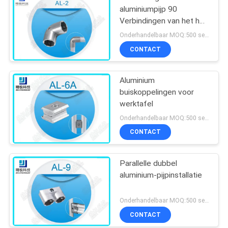
aluminiumpijp 90
Verbindingen van het het
Aluminiumbuizenstelsel
Onderhandelbaar MOQ:500 sets
van de Graadelleboog
CONTACT
voor OD 28mm Pijp
Aluminium
buiskoppelingen voor
werktafel
Onderhandelbaar MOQ:500 sets
CONTACT
Parallelle dubbel
aluminium-pijpinstallatie
Onderhandelbaar MOQ:500 sets
CONTACT