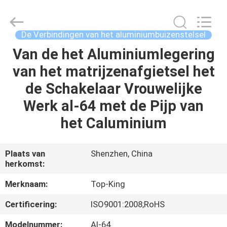
2026
Shenzhen
Jingji
Technology
Co.,
De Verbindingen van het aluminiumbuizenstelsel
Ltd..
All
Rights
Van de het Aluminiumlegering
HUIS
Reserved.
van het matrijzenafgietsel het
PRODUCTEN
de Schakelaar Vrouwelijke
Werk al-64 met de Pijp van
OVER
het Caluminium
ONS
Plaats van
Shenzhen, China
herkomst:
FABRIEKSTOCHT
Merknaam:
Top-King
KWALITEITSCONTROLE
Certificering:
ISO9001:2008;RoHS
Modelnummer:
Al-64