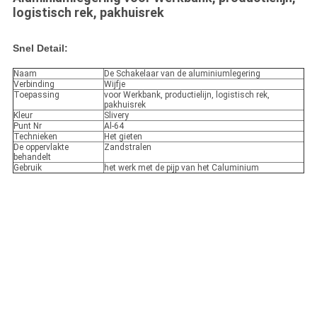
logistisch rek, pakhuisrek
Snel Detail:
Naam
De Schakelaar van de aluminiumlegering
Verbinding
Wijfje
Toepassing
voor Werkbank, productielijn, logistisch rek,
pakhuisrek
Kleur
Slivery
Punt Nr
Al-64
Technieken
Het gieten
De oppervlakte
Zandstralen
behandelt
Gebruik
het werk met de pijp van het Caluminium