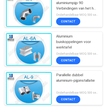
aluminiumpijp 90
Verbindingen van het het
Aluminiumbuizenstelsel
Onderhandelbaar MOQ:500 sets
van de Graadelleboog
CONTACT
voor OD 28mm Pijp
Aluminium
buiskoppelingen voor
werktafel
Onderhandelbaar MOQ:500 sets
CONTACT
Parallelle dubbel
aluminium-pijpinstallatie
Onderhandelbaar MOQ:500 sets
CONTACT