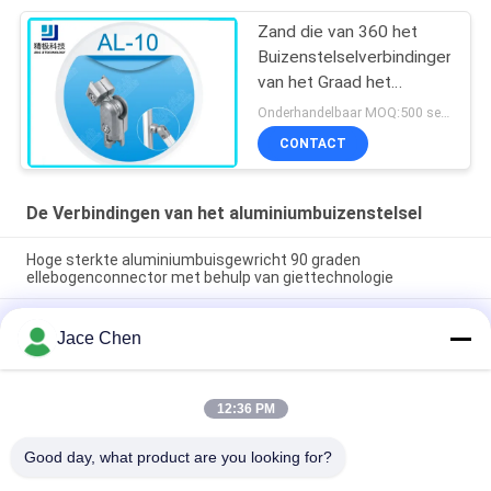
Zand die van 360 het
Buizenstelselverbindingen
van het Graad het
Binnenaluminium Vrije
Onderhandelbaar MOQ:500 sets
Omwenteling al-10
CONTACT
vernietigen
De Verbindingen van het aluminiumbuizenstelsel
Hoge sterkte aluminiumbuisgewricht 90 graden
ellebogenconnector met behulp van giettechnologie
ISO9001-gecertificeerd gietgietverbinding voor anodiserende
Jace Chen
zilveren aluminiumbuizen voor lean tube-systemen en
industriële werkplekken
90 graden vrouwelijk geassisteerd aluminiumpiepenverbinding
12:36 PM
met gietvorming ellebogenconnector voor
buizenreksystemen
Good day, what product are you looking for?