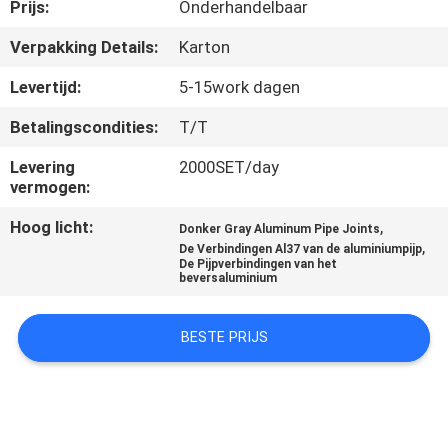
NEEM
Prijs:
Onderhandelbaar
CONTACT
Verpakking Details:
Karton
MET
Levertijd:
5-15work dagen
ONS
Betalingscondities:
T/T
OP
Levering
2000SET/day
vermogen:
VRAAG
Hoog licht:
,
Donker Gray Aluminum Pipe Joints
EEN
,
De Verbindingen Al37 van de aluminiumpijp
De Pijpverbindingen van het
OFFERTE
beversaluminium
SITEMAP
BESTE PRIJS
PRIVACYBELEID