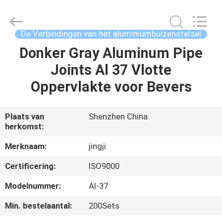
2026
Shenzhen
Jingji
Technology
Co.,
De Verbindingen van het aluminiumbuizenstelsel
Ltd..
All
Rights
Donker Gray Aluminum Pipe
HUIS
Reserved.
Joints Al 37 Vlotte
PRODUCTEN
Oppervlakte voor Bevers
OVER
Plaats van
Shenzhen China
herkomst:
ONS
Merknaam:
jingji
FABRIEKSTOCHT
Certificering:
ISO9000
Modelnummer:
Al-37
KWALITEITSCONTROLE
Min. bestelaantal:
200Sets