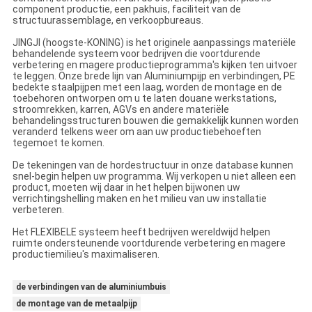
component productie, een pakhuis, faciliteit van de
structuurassemblage, en verkoopbureaus.
JINGJI (hoogste-KONING) is het originele aanpassings materiële
behandelende systeem voor bedrijven die voortdurende
verbetering en magere productieprogramma's kijken ten uitvoer
te leggen. Onze brede lijn van Aluminiumpijp en verbindingen, PE
bedekte staalpijpen met een laag, worden de montage en de
toebehoren ontworpen om u te laten douane werkstations,
stroomrekken, karren, AGVs en andere materiële
behandelingsstructuren bouwen die gemakkelijk kunnen worden
veranderd telkens weer om aan uw productiebehoeften
tegemoet te komen.
De tekeningen van de hordestructuur in onze database kunnen
snel-begin helpen uw programma. Wij verkopen u niet alleen een
product, moeten wij daar in het helpen bijwonen uw
verrichtingshelling maken en het milieu van uw installatie
verbeteren.
Het FLEXIBELE systeem heeft bedrijven wereldwijd helpen
ruimte ondersteunende voortdurende verbetering en magere
productiemilieu's maximaliseren.
de verbindingen van de aluminiumbuis
de montage van de metaalpijp