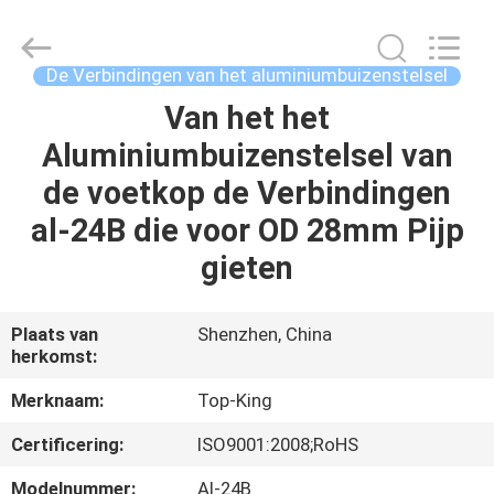
2026
Shenzhen
Jingji
Technology
Co.,
De Verbindingen van het aluminiumbuizenstelsel
Ltd..
All
Rights
Van het het
HUIS
Reserved.
Aluminiumbuizenstelsel van
PRODUCTEN
de voetkop de Verbindingen
al-24B die voor OD 28mm Pijp
OVER
gieten
ONS
Plaats van
Shenzhen, China
herkomst:
FABRIEKSTOCHT
Merknaam:
Top-King
KWALITEITSCONTROLE
Certificering:
ISO9001:2008;RoHS
Modelnummer:
Al-24B