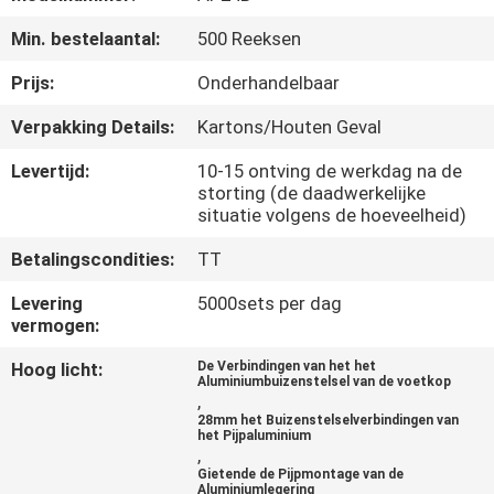
NEEM
Min. bestelaantal:
500 Reeksen
CONTACT
MET
Prijs:
Onderhandelbaar
ONS
Verpakking Details:
Kartons/Houten Geval
OP
Levertijd:
10-15 ontving de werkdag na de
storting (de daadwerkelijke
situatie volgens de hoeveelheid)
VRAAG
Betalingscondities:
TT
EEN
OFFERTE
Levering
5000sets per dag
vermogen:
Hoog licht:
De Verbindingen van het het
SITEMAP
Aluminiumbuizenstelsel van de voetkop
,
28mm het Buizenstelselverbindingen van
het Pijpaluminium
PRIVACYBELEID
,
Gietende de Pijpmontage van de
Aluminiumlegering