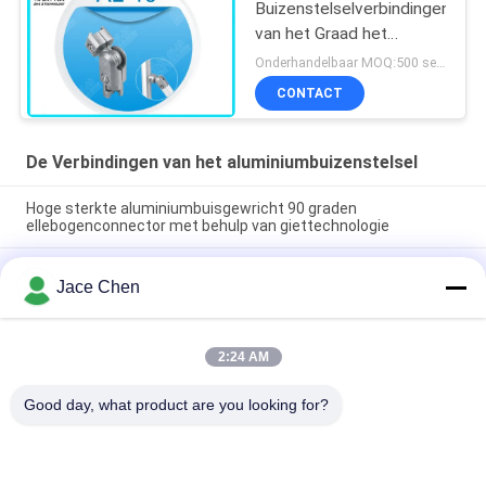
Buizenstelselverbindingen
van het Graad het
Binnenaluminium Vrije
Onderhandelbaar MOQ:500 sets
Omwenteling al-10
CONTACT
vernietigen
De Verbindingen van het aluminiumbuizenstelsel
Hoge sterkte aluminiumbuisgewricht 90 graden
ellebogenconnector met behulp van giettechnologie
ISO9001-gecertificeerd gietgietverbinding voor anodiserende
Jace Chen
zilveren aluminiumbuizen voor lean tube-systemen en
industriële werkplekken
90 graden vrouwelijk geassisteerd aluminiumpiepenverbinding
2:24 AM
met gietvorming ellebogenconnector voor
buizenreksystemen
Good day, what product are you looking for?
populaire categorieën
Alle