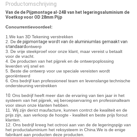
Productomschrijving
Van de de Pijpmontage al-24B van het legeringsaluminium de
Voetkop voor OD 28mm Pijp
Concurrentievoordeel:
1.We kan 3D Tekening verstrekken
2. De
de pijpmontage wordt van
de
aluminiumlas gemaakt van
standaard
ontwerp
3. De vrije steekproef voor onze klant, maar vereist u betaalt
voor de vracht.
4. De producten van het pijprek en de ontwerpoplossing
leverden vrij snel en
5. Beste die ontwerp voor uw speciale vereisten wordt
georiënteerd
6. Ons bedrijf kan professioneel team en levenslange
technische
ondersteuning
verstrekken
10.
Ons bedrijf heeft meer dan de ervaring van tien jaar in het
systeem van het pijprek, wij beroepservaring en professinalteam
voor steun onze klanten hebben.
11. Wij zijn derict maufacture, kunnen contrct de kwaliteit en de
prijs zijn, aan verkoop de hoogte - kwaliteit en beste prijs forout
klanten.
12. Ons bedrijf kreeg het octrooi aan van de de legeringspijp van
het productaluminium het reksysteem in China.We is de enige
fabrikant aan producten deze producten.