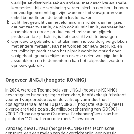
werklijst en distributie rek en andere, met geschikte en snelle
kenmerken, bij de verbinding vergen slechts een bout kunnen
eenvoudige assemblage zijn, wanneer het verwijderen van
enkel behoefte om de bouten los te maken
Licht: het gewicht van het aluminium is lichter dan het ijzer,
dat het zeer zwaar is, de pijp ook aluminium is, wanneer het
assembleren om de productengeheel van het pijprek
producten te zijn licht is, is het geschikt zich te bewegen.
Opnieuw te gebruiken: het aluminium is voordelig vergeleken
met andere metalen, kan het worden opnieuw gebruikt, en
het volledige product van het pijprek wordt bevestigd door
vastgebout, gemakkelijker om diverse delen van pijp dan te
assembleren en te demonteren kan het rekproduct worden
opnieuw gebruikt
Ongeveer JINGJI (hoogste-KONING)
In 2004, werd de Technologie van JINGJI (hoogste-KONING)
gevestigd en binnen gelegen shenzhen, hoofdzakelijk fabrikant
voor ontwerp, productie, en de verkoop van industrieel
opslagmateriaal .after 10 jaar, JINGJI (hoogste-KONING) heeft
diverse eretitels zoals „de milieubescherming van ISO9001-
2008 "" China de groene Creatieve Toekenning“ enz. van het
producten"" China beroemde merk "" gewonnen.
Vandaag, bevat JINGJI (hoogste-KONING) het technische
centrum, een een molen van de overzichtspijp, een plastic