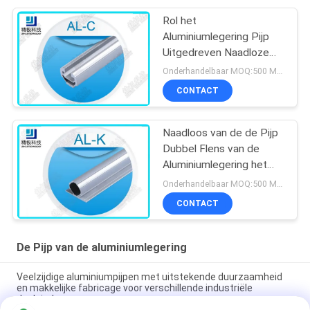
Rol het
Aluminiumlegering Pijp
Uitgedreven Naadloze
buis Geanodiseerd al-c
Onderhandelbaar MOQ:500 METERS
van de Kaartgroef voort
CONTACT
Naadloos van de de Pijp
Dubbel Flens van de
Aluminiumlegering het
Aluminium Rechthoekig
Onderhandelbaar MOQ:500 METERS
Buizenstelsel 6063-T5
CONTACT
De Pijp van de aluminiumlegering
Veelzijdige aluminiumpijpen met uitstekende duurzaamheid
en makkelijke fabricage voor verschillende industriële
doeleinden