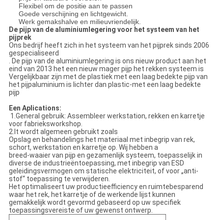
Flexibel om de positie aan te passen
Goede verschijning en lichtgewicht.
Werk gemakshalve en milieuvriendelijk.
De pijp van de aluminiumlegering voor het systeem van het
pijprek
Ons bedrijf heeft zich in het systeem van het pijprek sinds 2006
gespecialiseerd
. De pijp van de aluminiumlegering is ons nieuw product aan het
eind van 2013 het een nieuw mager pijp het rekken systeem is
Vergelijkbaar zijn met de plastiek met een laag bedekte pijp van
het pijpaluminium is lichter dan plastic-met een laag bedekte
pijp
Een Aplications:
1.General gebruik: Assembleer werkstation, rekken en karretje
voor fabrieksworkshop.
2.It wordt algemeen gebruikt zoals
Opslag en behandelings het materiaal met inbegrip van rek,
schort, werkstation en karretje op. Wij hebben a
breed-waaier van pijp en gezamenlijk systeem, toepasselijk in
diverse de industrieëntoepassing, met inbegrip van ESD
geleidingsvermogen om statische elektriciteit, of voor „anti-
stof“ toepassing te verwijderen.
Het optimaliseert uw productieefficiency en ruimtebesparend
waar het rek, het karretje of de werkende lijst kunnen
gemakkelijk wordt gevormd gebaseerd op uw specifiek
toepassingsvereiste of uw gewenst ontwerp.