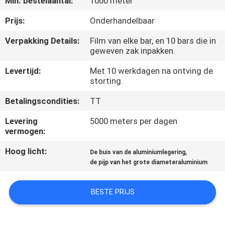
Min. bestelaantal:
1000 meter
NEEM
CONTACT
Prijs:
Onderhandelbaar
MET
Verpakking Details:
Film van elke bar, en 10 bars die in
geweven zak inpakken.
ONS
OP
Levertijd:
Met 10 werkdagen na ontving de
storting.
Betalingscondities:
TT
VRAAG
EEN
Levering
5000 meters per dagen
vermogen:
OFFERTE
Hoog licht:
,
De buis van de aluminiumlegering
de pijp van het grote diameteraluminium
SITEMAP
BESTE PRIJS
PRIVACYBELEID