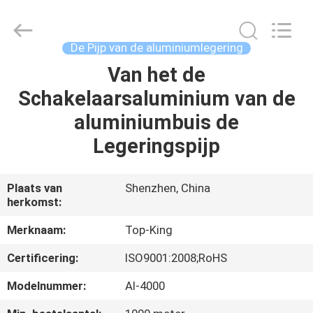
2026
Shenzhen
Jingji
Technology
Co.,
De Pijp van de aluminiumlegering
Ltd..
All
Rights
Van het de
HUIS
Reserved.
Schakelaarsaluminium van de
PRODUCTEN
aluminiumbuis de
Legeringspijp
OVER
ONS
Plaats van
Shenzhen, China
herkomst:
FABRIEKSTOCHT
Merknaam:
Top-King
Certificering:
ISO9001:2008;RoHS
KWALITEITSCONTROLE
Modelnummer:
Al-4000