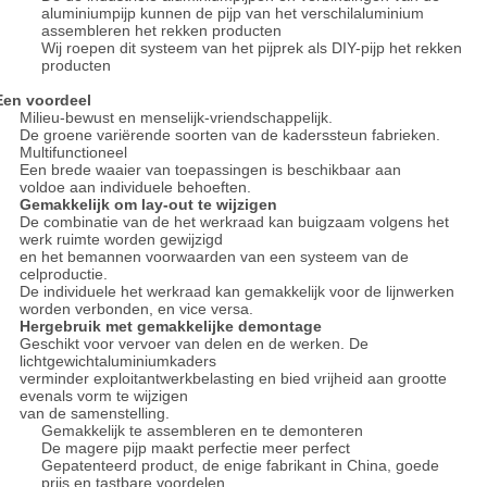
aluminiumpijp kunnen de pijp van het verschilaluminium
assembleren het rekken producten
Wij roepen dit systeem van het pijprek als DIY-pijp het rekken
producten
Een voordeel
Milieu-bewust en menselijk-vriendschappelijk.
De groene variërende soorten van de kaderssteun fabrieken.
Multifunctioneel
Een brede waaier van toepassingen is beschikbaar aan
voldoe aan individuele behoeften.
Gemakkelijk om lay-out te wijzigen
De combinatie van de het werkraad kan buigzaam volgens het
werk ruimte worden gewijzigd
en het bemannen voorwaarden van een systeem van de
celproductie.
De individuele het werkraad kan gemakkelijk voor de lijnwerken
worden verbonden, en vice versa.
Hergebruik met gemakkelijke demontage
Geschikt voor vervoer van delen en de werken. De
lichtgewichtaluminiumkaders
verminder exploitantwerkbelasting en bied vrijheid aan grootte
evenals vorm te wijzigen
van de samenstelling.
Gemakkelijk te assembleren en te demonteren
De magere pijp maakt perfectie meer perfect
Gepatenteerd product, de enige fabrikant in China, goede
prijs en tastbare voordelen