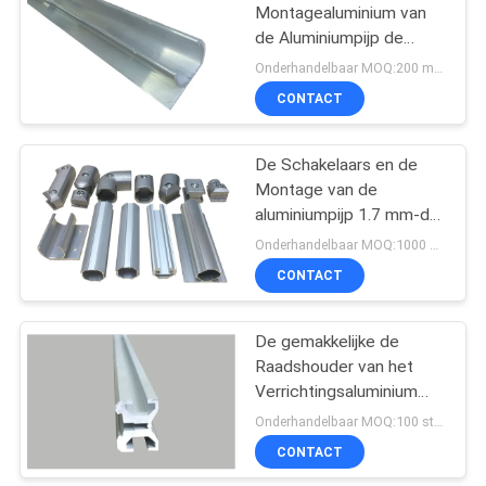
Montagealuminium van
de Aluminiumpijp de
Uitdrijvingsprofielen
Onderhandelbaar MOQ:200 meters
CONTACT
De Schakelaars en de
Montage van de
aluminiumpijp 1.7 mm-de
Buis van de
Onderhandelbaar MOQ:1000 meter
Aluminiumlegering
CONTACT
De gemakkelijke de
Raadshouder van het
Verrichtingsaluminium
voor assembleert
Onderhandelbaar MOQ:100 stuks
Aluminiumpijp het Rekken
CONTACT
Systeem