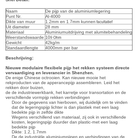
Naam
De pijp van de aluminiumlegering
Punt Nr.
Al-4000
Dikte van muur
1.2mm en 1.7mm kunnen
facultatief
Uit diameter
28 mm
Materiaal
Aluminiumuitdrijving met alumitebehandeling
Weerstandswaarde:
10
9
Ohm
Gewicht
42kg/m
Standaardlengte
4000mm per bar
Beschrijving:
Nieuwe modulaire flexibele pijp het rekken systeem directe
vervaardiging en leverancier in Shenzhen.
De enige Chinese octrooien. Kan nieuwe mooie het
rekproducten van de apperancepijp assembleren. Leid het
rekken door buizen,
de de industriewerkbank, het karretje voor transortation en de
verschillende vormpijp rekken verbindingen
Door de gegevens van hierboven, wij duidelijk om te vinden
dat de legeringspijp lichter is dan plastiek met een laag
bedekte pijp in zelfde dikte
Wegens verschillend van materiaal, zij ook in verschillende
kosten, legeringspijp duurder dan plastic-met een laag
bedekte pijp
Dikte: 1.2, 1.7mm
De de industriële aluminiumpijpen en verbindingen van de