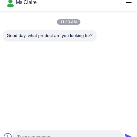
Ms Claire
Zilverkleurige geoxideerde aluminiumlegering buis - 6063-T5
constructiebuis voor werkbank en magazijnstelling montage
11:13 AM
Die Cast Aluminium Alloy Pipe 28mm OD - Lichtgewicht
herbruikbare frame tubing voor industriële racks
Good day, what product are you looking for?
populaire categorieën
Alle
De Schakelaars Van 
De Verbindingen 
De Metaalpijp
Van De Metaalpijp
De Verbindingen Van 
De Pijp Van De 
Het 
Aluminiumlegering
Aluminiumbuizenstelsel
De Schakelaars Van 
Plastic 
De Chroompijp
Pijpverbindingen
Plastiek Met Een 
Het Rek Van De 
Laag Bedekte 
Staalpijp
Staalpijp