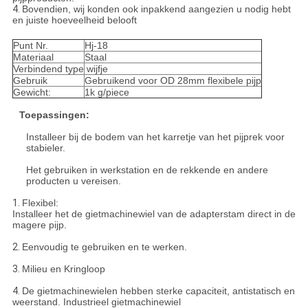
4.
Bovendien, wij konden ook inpakkend aangezien u nodig hebt
en juiste hoeveelheid belooft
Punt Nr.
Hj-18
Materiaal
Staal
Verbindend type
wijfje
Gebruik
Gebruikend voor OD 28mm flexibele pijp
Gewicht:
1k g/piece
Toepassingen:
Installeer bij de bodem van het karretje van het pijprek voor
stabieler.
Het gebruiken in werkstation en de rekkende en andere
producten u vereisen.
1.
Flexibel:
Installeer het de gietmachinewiel van de adapterstam direct in de
magere pijp.
2.
Eenvoudig te gebruiken en te werken.
3.
Milieu en Kringloop
4.
De gietmachinewielen hebben sterke capaciteit, antistatisch en
weerstand. Industrieel gietmachinewiel