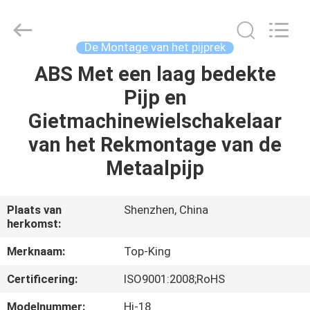
2026
Shenzhen
Jingji
Technology
Co.,
De Montage van het pijprek
Ltd..
All
Rights
ABS Met een laag bedekte
HUIS
Reserved.
Pijp en
PRODUCTEN
Gietmachinewielschakelaar
van het Rekmontage van de
OVER
Metaalpijp
ONS
Plaats van
Shenzhen, China
herkomst:
FABRIEKSTOCHT
Merknaam:
Top-King
KWALITEITSCONTROLE
Certificering:
ISO9001:2008;RoHS
Modelnummer:
Hj-18