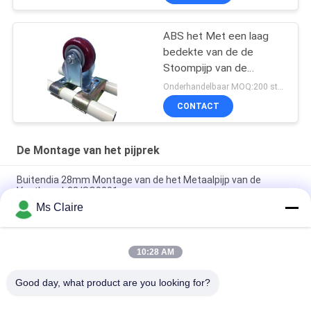
Pijprek
ABS het Met een laag
bedekte van de de
Stoompijp van de
Pijpklem van de de
Onderhandelbaar MOQ:200 stuks
Montagewartel de
CONTACT
Plaatgietmachine
Hoogste Verbinden
De Montage van het pijprek
Buitendia 28mm Montage van de het Metaalpijp van de
Voetkop al-38 ISO9001
Ms Claire
Van de de Koppijp van de aluminiumvoet het Rekmontage
ISO9001 voor 28mm Pijp
10:28 AM
Het stempelen van de Op zwaar werk berekende Enige Zijpal
van de Pijpklem voor Magere Pijp
Good day, what product are you looking for?
populaire categorieën
Alle