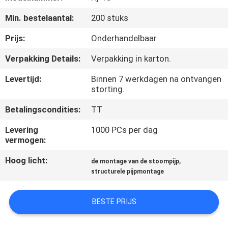
NEEM
Min. bestelaantal:
200 stuks
CONTACT
MET
Prijs:
Onderhandelbaar
ONS
Verpakking Details:
Verpakking in karton.
OP
Levertijd:
Binnen 7 werkdagen na ontvangen
storting.
VRAAG
Betalingscondities:
TT
EEN
Levering
1000 PCs per dag
OFFERTE
vermogen:
Hoog licht:
,
de montage van de stoompijp
SITEMAP
structurele pijpmontage
BESTE PRIJS
PRIVACYBELEID