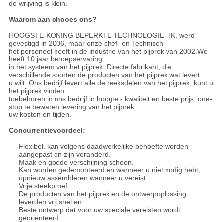
de wrijving is klein.
Waarom aan chooes ons?
HOOGSTE-KONING BEPERKTE TECHNOLOGIE HK. werd
gevestigd in 2006, maar onze chef- en Technisch
het personeel heeft in de industrie van het pijprek van 2002.We
heeft 10 jaar beroepservaring
in het systeem van het pijprek. Directe fabrikant, die
verschillende soorten de producten van het pijprek wat levert
u wilt. Ons bedrijf levert alle de reeksdelen van het pijprek, kunt u
het pijprek vinden
toebehoren in ons bedrijf in hoogte - kwaliteit en beste prijs, one-
stop te bewaren levering van het pijprek
uw kosten en tijden.
Concurrentievoordeel:
Flexibel. kan volgens daadwerkelijke behoefte worden
aangepast en zijn veranderd.
Maak en goede verschijning schoon.
Kan worden gedemonteerd en wanneer u niet nodig hebt,
opnieuw assembleren wanneer u vereist.
Vrije steekproef
De producten van het pijprek en de ontwerpoplossing
leverden vrij snel en
Beste ontwerp dat voor uw speciale vereisten wordt
georiënteerd