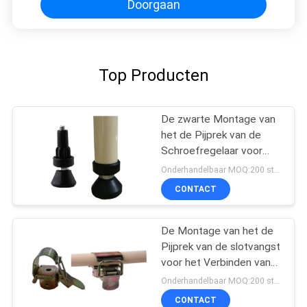
Doorgaan
Top Producten
De zwarte Montage van
het de Pijprek van de
Schroefregelaar voor
Pijp het Rekken Systeem
Onderhandelbaar MOQ:200 stuks
CONTACT
De Montage van het de
Pijprek van de slotvangst
voor het Verbinden van
de Afzonderlijke Vrije
Onderhandelbaar MOQ:200 stuks
Producten van het
CONTACT