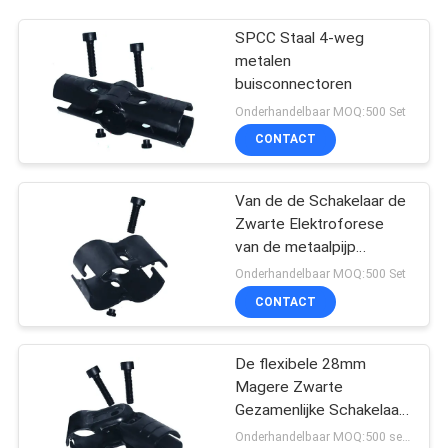
SPCC Staal 4-weg
metalen
buisconnectoren
Onderhandelbaar MOQ:500 Set
CONTACT
Van de de Schakelaar de
Zwarte Elektroforese
van de metaalpijp
Verbinding van de de
Onderhandelbaar MOQ:500 Set
Oppervlaktepijp voor
CONTACT
Samengestelde Pijp
De flexibele 28mm
Magere Zwarte
Gezamenlijke Schakelaar
van de Metaalpijp met
Onderhandelbaar MOQ:500 sets