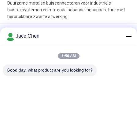
Duurzame metalen buisconnectoren voor industriële
buisreksystemen en materiaalbehandelingsapparatuur met
herbruikbare zwarte afwerking
Heavy-duty metalen buisconnectoren en -verbindingen met
Jace Chen
glad gepolijste oppervlakken en elektroforesebehandeling voor
industriële buisreksystemen
1:56 AM
Duurzame metalen buisconnectoren gemaakt van SPCC-
staal van 23 mm dik met beschermende elektroforese en
Good day, what product are you looking for?
oppervlaktebehandeling met zink-nikkelchroom
populaire categorieën
Alle
De Schakelaars Van 
De Verbindingen 
De Metaalpijp
Van De Metaalpijp
De Verbindingen Van 
De Pijp Van De 