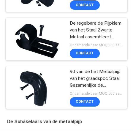
Regelbare Hoek
CONTACT
De regelbare de Pijpklem
van het Staal Zwarte
Metaal assembleert
Flexibel het Rekken
Onderhandelbaar MOQ:300 sets
Systeem
CONTACT
90 van de het Metaalpijp
van het graadspcc Staal
Gezamenlijke de
Hardwaretoebehoren
Onderhandelbaar MOQ:500 sets
voor Magere Pijp
CONTACT
De Schakelaars van de metaalpijp