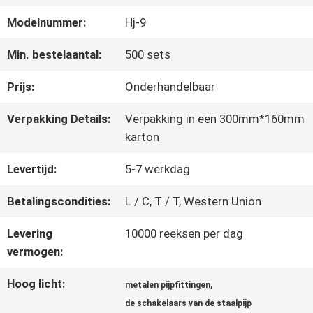
KWALITEITSCONTROLE
Modelnummer:
Hj-9
NEEM
Min. bestelaantal:
500 sets
CONTACT
Prijs:
Onderhandelbaar
MET
Verpakking Details:
Verpakking in een 300mm*160mm
karton
ONS
Levertijd:
5-7 werkdag
OP
Betalingscondities:
L / C, T / T, Western Union
VRAAG
Levering
10000 reeksen per dag
vermogen:
EEN
Hoog licht:
,
metalen pijpfittingen
OFFERTE
de schakelaars van de staalpijp