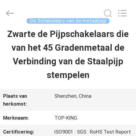
-
2026
Shenzhen
Jingji
De Schakelaars van de metaalpijp
Technology
Co.,
Zwarte de Pijpschakelaars die
HUIS
Ltd..
All
Rights
van het 45 Gradenmetaal de
Reserved.
PRODUCTEN
Verbinding van de Staalpijp
stempelen
OVER
ONS
Plaats van
Shenzhen, China
herkomst:
FABRIEKSTOCHT
Merknaam:
TOP-KING
Certificering:
ISO9001 : SGS : RoHS Test Report