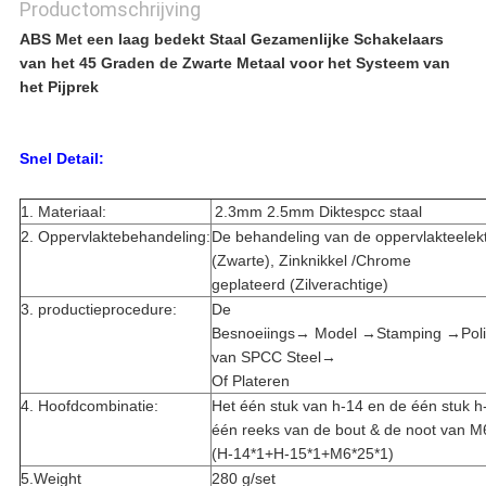
Productomschrijving
ABS Met een laag bedekt Staal Gezamenlijke Schakelaars
van het 45 Graden de Zwarte Metaal voor het Systeem van
het Pijprek
Snel Detail:
1. Materiaal:
2.3mm 2.5mm Diktespcc staal
2. Oppervlaktebehandeling:
De behandeling van de oppervlakteelek
(Zwarte), Zinknikkel /Chrome
geplateerd (Zilverachtige)
3. productieprocedure:
De
Besnoeiings→ Model →Stamping →Poli
van SPCC Steel→
Of Plateren
4. Hoofdcombinatie:
Het één stuk van h-14 en de één stuk h
één reeks van de bout & de noot van 
(H-14*1+H-15*1+M6*25*1)
5.Weight
280 g/set