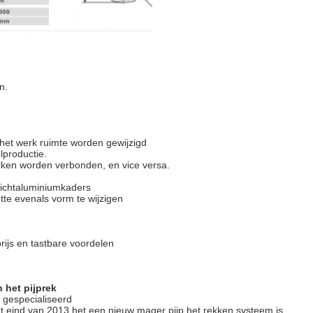
n.
het werk ruimte worden gewijzigd
productie.
erken worden verbonden, en vice versa.
wichtaluminiumkaders
tte evenals vorm te wijzigen
rijs en tastbare voordelen
 het pijprek
6 gespecialiseerd
et eind van 2013 het een nieuw mager pijp het rekken systeem is