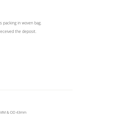
rs packing in woven bag.
received the deposit.
8MM & OD 43mm