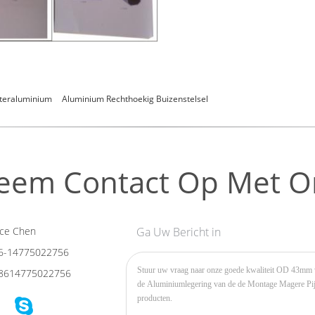
eteraluminium
Aluminium Rechthoekig Buizenstelsel
eem Contact Op Met O
ce Chen
Ga Uw Bericht in
6-14775022756
8614775022756