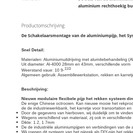
aluminium rechthoekig bui
Productomschrijving
De Schakelaarsmontage van de aluminiumpijp, het S
Snel Detail:
Materialen: Aluminiumuitdrijving met alumitebehandeling (
Uit diameter: Al-4000 28mm en 43mm, verschillende vorm
11Ω
Weerstand vaue: 10 9-
Algemeen gebruik: Assembllewerkstation, rekken en karretj
Beschrijving:
Nieuwe modulaire flexibele pijp het rekken systeem dir
De enige Chinese octrooien. Kan nieuwe mooie het rekprod
de de industriewerkbank, het karretje voor transortation en
Door de gegevens van hierboven, wij duidelijk om te vinden d
Wegens verschillend van materiaal, zij ook in verschillende
Dikte: 1.2, 1.7mm
De de industriële aluminiumpijpen en verbindingen van de 
Wij roepen dit systeem van het pijprek als DIY-pijp het rek