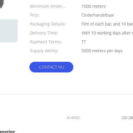
Minimum Order
1000 meters
Quantity:
Prijs:
Onderhandelbaar
Packaging Details:
Film of each bar, and 10 ba
Delivery Time:
With 10 working days after 
Payment Terms:
TT
Supply Ability:
5000 meters per days
CONTACT NU
Al-4000:
OD 2
egering
,