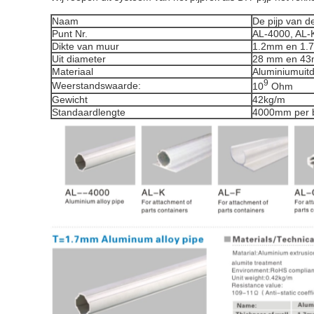
Naam
De pijp van d
Punt Nr.
AL-4000, AL-K
Dikte van muur
1.2mm en 1.
Uit diameter
28 mm en 4
Materiaal
Aluminiumuitd
9
Weerstandswaarde:
10
Ohm
Gewicht
42kg/m
Standaardlengte
4000mm per 