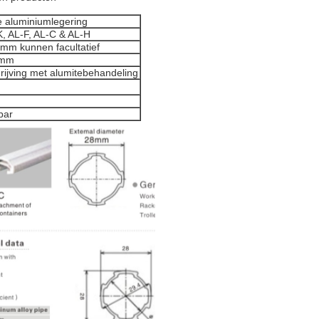
e aluminiumlegering
, AL-F, AL-C & AL-H
7mm kunnen
facultatief
3mm
rijving met alumitebehandeling
bar