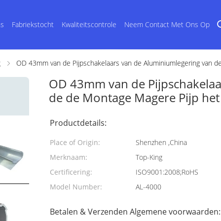
ns
Fabriekstocht
Kwaliteitscontrole
Neem Contact Met Ons Op
g
OD 43mm van de Pijpschakelaars van de Aluminiumlegering van d
OD 43mm van de Pijpschakelaa
de de Montage Magere Pijp het
Productdetails:
Place of Origin:
Shenzhen ,China
Merknaam:
Top-King
Certificering:
ISO9001:2008;RoHS
Model Number:
AL-4000
Betalen & Verzenden Algemene voorwaarden: