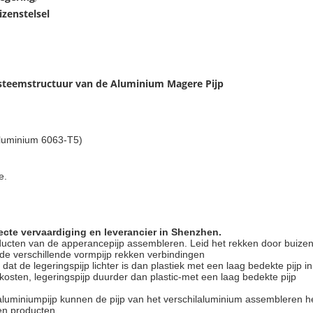
zenstelsel
ysteemstructuur van de Aluminium Magere Pijp
Aluminium 6063-T5)
e.
ecte vervaardiging en leverancier in Shenzhen.
ucten van de apperancepijp assembleren. Leid het rekken door buizen
 de verschillende vormpijp rekken verbindingen
at de legeringspijp lichter is dan plastiek met een laag bedekte pijp in
 kosten, legeringspijp duurder dan plastic-met een laag bedekte pijp
aluminiumpijp kunnen de pijp van het verschilaluminium assembleren h
ken producten