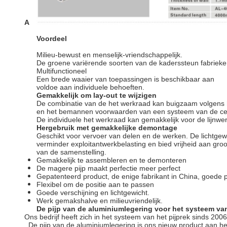
A
Voordeel
Milieu-bewust en menselijk-vriendschappelijk.
De groene variërende soorten van de kaderssteun fabrieke
Multifunctioneel
Een brede waaier van toepassingen is beschikbaar aan
voldoe aan individuele behoeften.
Gemakkelijk om lay-out te wijzigen
De combinatie van de het werkraad kan buigzaam volgens 
en het bemannen voorwaarden van een systeem van de cel
De individuele het werkraad kan gemakkelijk voor de lijnw
Hergebruik met gemakkelijke demontage
Geschikt voor vervoer van delen en de werken. De lichtge
verminder exploitantwerkbelasting en bied vrijheid aan groo
van de samenstelling.
Gemakkelijk te assembleren en te demonteren
De magere pijp maakt perfectie meer perfect
Gepatenteerd product, de enige fabrikant in China, goede p
Flexibel om de positie aan te passen
Goede verschijning en lichtgewicht.
Werk gemakshalve en milieuvriendelijk.
De pijp van de aluminiumlegering voor het systeem van
Ons bedrijf heeft zich in het systeem van het pijprek sinds 200
. De pijp van de aluminiumlegering is ons nieuw product aan h