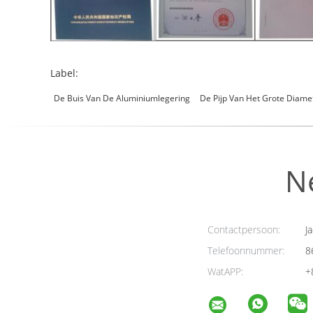
Label:
De Buis Van De Aluminiumlegering
De Pijp Van Het Grote Diam
N
Contactpersoon:
Ja
Telefoonnummer:
8
WatAPP:
+