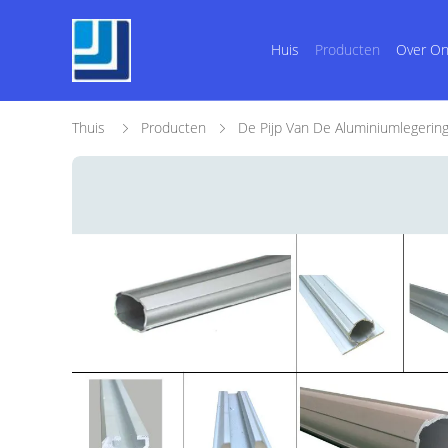
Huis
Producten
Over O
Thuis
Producten
De Pijp Van De Aluminiumlegerin