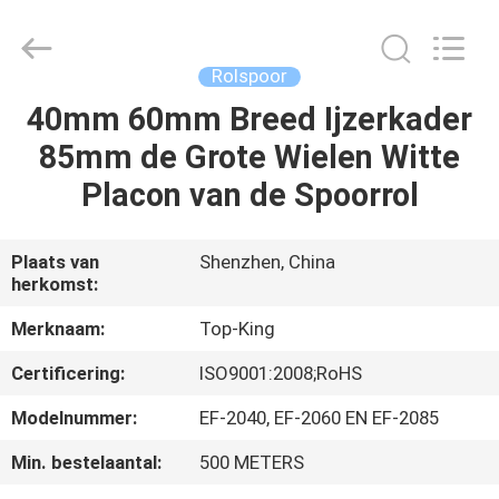
2026
Shenzhen
Jingji
Technology
Co.,
Rolspoor
Ltd..
All
Rights
40mm 60mm Breed Ijzerkader
HUIS
Reserved.
85mm de Grote Wielen Witte
PRODUCTEN
Placon van de Spoorrol
OVER
Plaats van
Shenzhen, China
herkomst:
ONS
Merknaam:
Top-King
FABRIEKSTOCHT
Certificering:
ISO9001:2008;RoHS
Modelnummer:
EF-2040, EF-2060 EN EF-2085
KWALITEITSCONTROLE
Min. bestelaantal:
500 METERS