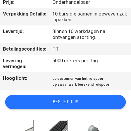
NEEM
Prijs:
Onderhandelbaar
CONTACT
Verpakking Details:
10 bars die samen in geweven zak
inpakken
MET
ONS
Levertijd:
Binnen 10 werkdagen na
ontvangen storting.
OP
Betalingscondities:
TT
VRAAG
Levering
5000 meters per dag
vermogen:
EEN
Hoog licht:
,
de systemen van het rolspoor
OFFERTE
op zwaar werk berekend rolspoor
SITEMAP
BESTE PRIJS
PRIVACYBELEID