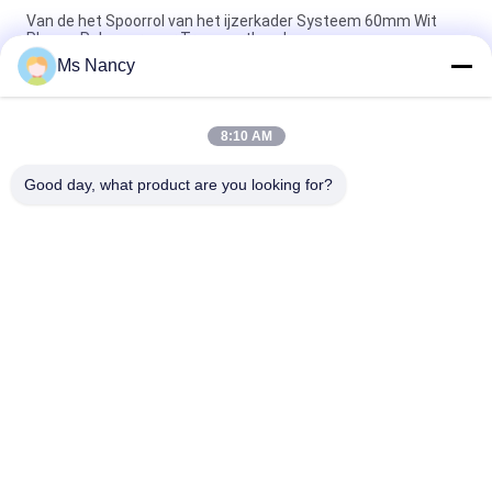
Van de het Spoorrol van het ijzerkader Systeem 60mm Wit
Placon-Rolspoor voor Transportband
Ms Nancy
Zwart Wiel 4000mm/verspert Op zwaar werk berekend de
Rolspoor van 50A voor SGS van Karretjefifo Planken
8:10 AM
Op zwaar werk berekende SGS van het zwarte de Rolspoor
van de Wiel4000mm/Bar 50A
Good day, what product are you looking for?
populaire categorieën
Alle
De Schakelaars Van 
De Verbindingen 
De Metaalpijp
Van De Metaalpijp
De Verbindingen Van 
De Pijp Van De 
Het 
Aluminiumlegering
Aluminiumbuizenstelsel
De Schakelaars Van 
Plastic 
De Chroompijp
Pijpverbindingen
Plastiek Met Een 
Het Rek Van De 