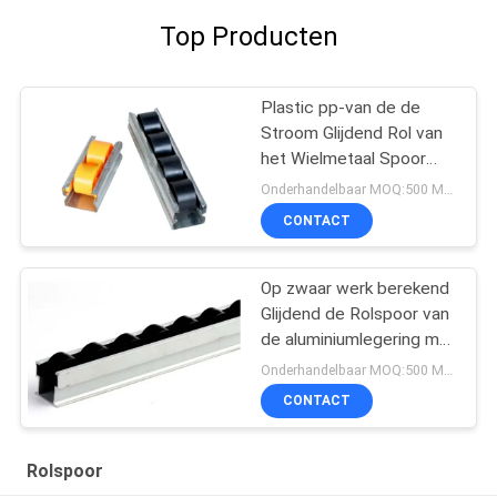
Top Producten
Plastic pp-van de de
Stroom Glijdend Rol van
het Wielmetaal Spoor
38mm 40mm 60mm
Onderhandelbaar MOQ:500 METERS
CONTACT
Op zwaar werk berekend
Glijdend de Rolspoor van
de aluminiumlegering met
ESD Zwart Wiel
Onderhandelbaar MOQ:500 METERS
CONTACT
Rolspoor