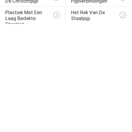
De Chroompijp
Pijpverbindingen
Plastiek Met Een 
Het Rek Van De 
Laag Bedekte 
Staalpijp
Staalpijp