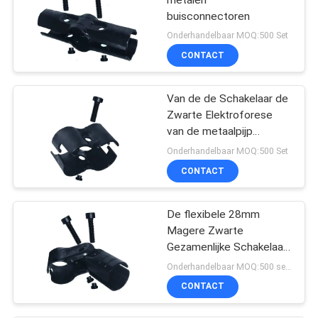
buisconnectoren
Onderhandelbaar MOQ:500 Set
CONTACT
Van de de Schakelaar de
Zwarte Elektroforese
van de metaalpijp
Verbinding van de de
Onderhandelbaar MOQ:500 Set
Oppervlaktepijp voor
CONTACT
Samengestelde Pijp
De flexibele 28mm
Magere Zwarte
Gezamenlijke Schakelaar
van de Metaalpijp met
Onderhandelbaar MOQ:500 sets
Regelbare Hoek
CONTACT