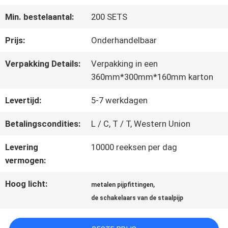
KWALITEITSCONTROLE
Min. bestelaantal:
200 SETS
NEEM
Prijs:
Onderhandelbaar
CONTACT
Verpakking Details:
Verpakking in een
360mm*300mm*160mm karton
MET
Levertijd:
5-7 werkdagen
ONS
Betalingscondities:
L / C, T / T, Western Union
OP
Levering
10000 reeksen per dag
vermogen:
VRAAG
Hoog licht:
,
metalen pijpfittingen
EEN
de schakelaars van de staalpijp
OFFERTE