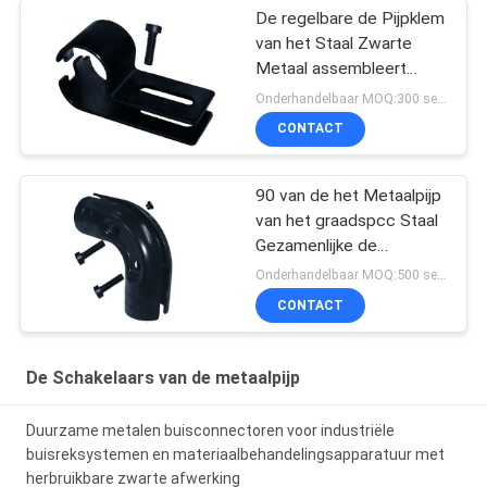
De regelbare de Pijpklem
van het Staal Zwarte
Metaal assembleert
Flexibel het Rekken
Onderhandelbaar MOQ:300 sets
Systeem
CONTACT
90 van de het Metaalpijp
van het graadspcc Staal
Gezamenlijke de
Hardwaretoebehoren
Onderhandelbaar MOQ:500 sets
voor Magere Pijp
CONTACT
De Schakelaars van de metaalpijp
Duurzame metalen buisconnectoren voor industriële
buisreksystemen en materiaalbehandelingsapparatuur met
herbruikbare zwarte afwerking