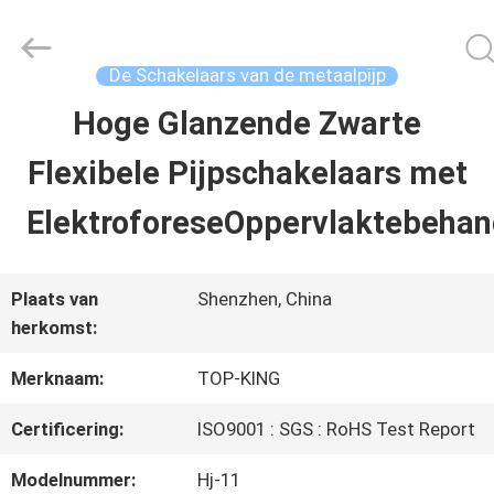
-
2026
Shenzhen
Jingji
De Schakelaars van de metaalpijp
Technology
Co.,
Hoge Glanzende Zwarte
HUIS
Ltd..
All
Rights
Flexibele Pijpschakelaars met
Reserved.
PRODUCTEN
ElektroforeseOppervlaktebehan
OVER
Plaats van
Shenzhen, China
herkomst:
ONS
Merknaam:
TOP-KING
FABRIEKSTOCHT
Certificering:
ISO9001 : SGS : RoHS Test Report
Modelnummer:
Hj-11