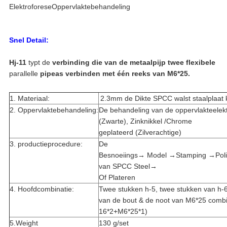
ElektroforeseOppervlaktebehandeling
Snel Detail:
Hj-11
typt de
verbinding die van de metaalpijp twee flexibele
parallelle
pipeas verbinden met één reeks van M6*25.
1. Materiaal:
2.3mm de Dikte SPCC walst staalplaat
2. Oppervlaktebehandeling:
De behandeling van de oppervlakteelek
(Zwarte), Zinknikkel /Chrome
geplateerd (Zilverachtige)
3. productieprocedure:
De
Besnoeiings→ Model →Stamping →Poli
van SPCC Steel→
Of Plateren
4. Hoofdcombinatie:
Twee stukken h-5, twee stukken van h-
van de bout & de noot van M6*25 comb
16*2+M6*25*1)
5.Weight
130 g/set