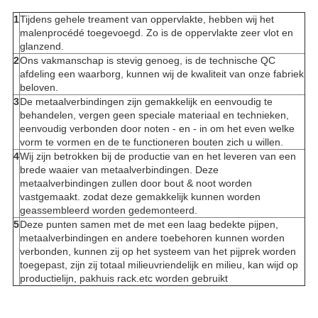
1
Tijdens gehele treament van oppervlakte, hebben wij het
malenprocédé toegevoegd. Zo is de oppervlakte zeer vlot en
glanzend.
2
Ons vakmanschap is stevig genoeg, is de technische QC
afdeling een waarborg, kunnen wij de kwaliteit van onze fabriek
beloven.
3
De metaalverbindingen zijn gemakkelijk en eenvoudig te
behandelen, vergen geen speciale materiaal en technieken,
eenvoudig verbonden door noten - en - in om het even welke
vorm te vormen en de te functioneren bouten zich u willen.
4
Wij zijn betrokken bij de productie van en het leveren van een
brede waaier van metaalverbindingen. Deze
metaalverbindingen zullen door bout & noot worden
vastgemaakt. zodat deze gemakkelijk kunnen worden
geassembleerd worden gedemonteerd.
5
Deze punten samen met de met een laag bedekte pijpen,
metaalverbindingen en andere toebehoren kunnen worden
verbonden, kunnen zij op het systeem van het pijprek worden
toegepast, zijn zij totaal milieuvriendelijk en milieu, kan wijd op
productielijn, pakhuis rack.etc worden gebruikt